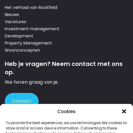
Het verhaal van Rockfield
Nieuws
Vacatures
Investment management
Development
Property Management
Woonconcepten
Heb je vragen? Neem contact met ons
op.
We horen graag van je.
Contact
Cookies
To provide the best experiences, we use technologies like cookies to
store and/or access device information. Consenting to these
Member of INREV – the leading European platform for institutional