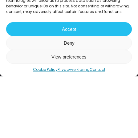
technologies will allow us to process data such as browsing
investors and investment managers in non-listed real estate.
behavior or unique IDs on this site. Not consenting or withdrawing
consent, may adversely affect certain features and functions.
Member of NEPROM – the Dutch association of leading property
developers.
Accept
Deny
2026 Fundament All Media
View preferences
Disclaimer
Privacy statement
Grievances
Sustainability statement
Cookie Policy
Privacyverklaring
Contact